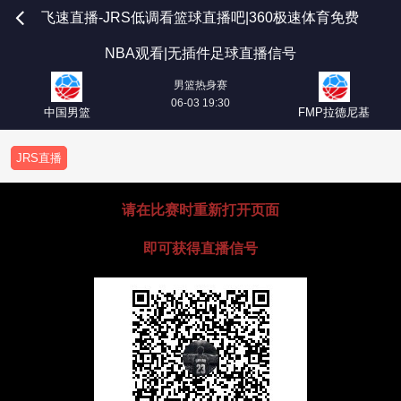
飞速直播-JRS低调看篮球直播吧|360极速体育免费
NBA观看|无插件足球直播信号
男篮热身赛
06-03 19:30
中国男篮
FMP拉德尼基
JRS直播