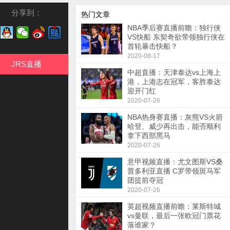
分享到：
热门文章
NBA季后赛直播前瞻：独行侠
VS快船 东契奇欲带领独行侠在
首轮暴击快船？
2020-08-17
JRS直播
中超直播：天津泰达vs上海上
港，上港志在冠军，客胜泰达
迎开门红
2020-07-26
NBA热身赛直播：灰熊VS火箭
哈登、威少再出击，能否顺利
拿下西部黑马
2020-07-26
意甲视频直播：尤文图斯VS桑
普多利亚直播 C罗带领斑马军
团提前夺冠
2020-07-26
英超视频直播前瞻：莱斯特城
vs曼联，最后一张欧冠门票花
落谁家？