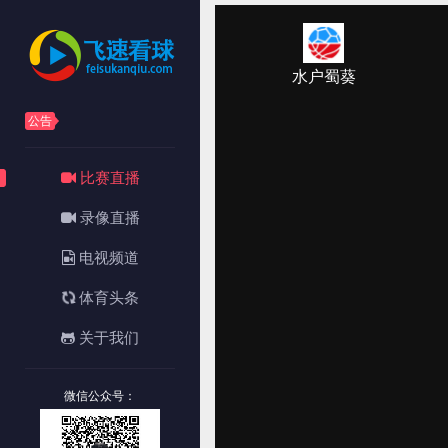
水户蜀葵
公告
比赛直播
录像直播
电视频道
体育头条
关于我们
微信公众号：